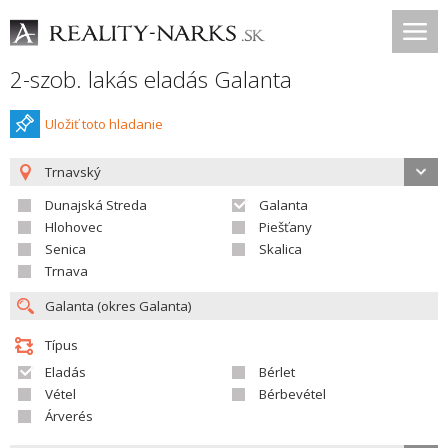
2-szob. lakás eladás Galanta
Uložiť toto hladanie
Trnavský
Dunajská Streda
Galanta
Hlohovec
Piešťany
Senica
Skalica
Trnava
Típus
Eladás
Bérlet
Vétel
Bérbevétel
Árverés