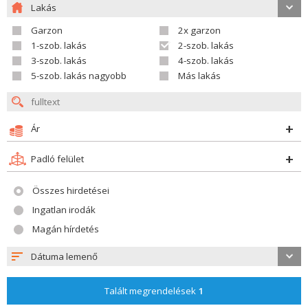
Lakás
Garzon
2x garzon
1-szob. lakás
2-szob. lakás
3-szob. lakás
4-szob. lakás
5-szob. lakás nagyobb
Más lakás
Ár
Padló felület
Összes hirdetései
Ingatlan irodák
Magán hírdetés
Dátuma lemenő
Talált megrendelések
1