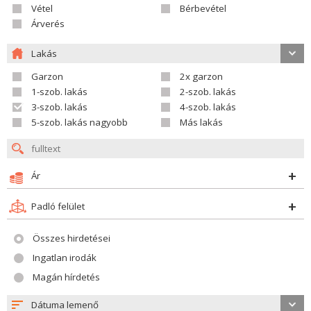
Vétel
Bérbevétel
Árverés
Lakás
Garzon
2x garzon
1-szob. lakás
2-szob. lakás
3-szob. lakás
4-szob. lakás
5-szob. lakás nagyobb
Más lakás
Ár
Padló felület
Összes hirdetései
Ingatlan irodák
Magán hírdetés
Dátuma lemenő