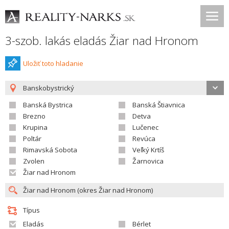
3-szob. lakás eladás Žiar nad Hronom
Uložiť toto hladanie
Banskobystrický
Banská Bystrica
Banská Štiavnica
Brezno
Detva
Krupina
Lučenec
Poltár
Revúca
Rimavská Sobota
Veľký Krtíš
Zvolen
Žarnovica
Žiar nad Hronom
Típus
Eladás
Bérlet