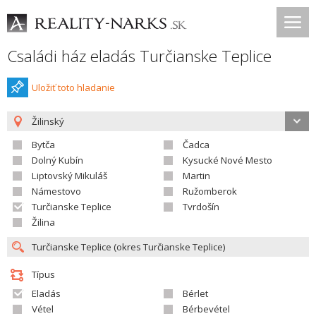
Családi ház eladás Turčianske Teplice
Uložiť toto hladanie
Žilinský
Bytča
Čadca
Dolný Kubín
Kysucké Nové Mesto
Liptovský Mikuláš
Martin
Námestovo
Ružomberok
Turčianske Teplice
Tvrdošín
Žilina
Típus
Eladás
Bérlet
Vétel
Bérbevétel