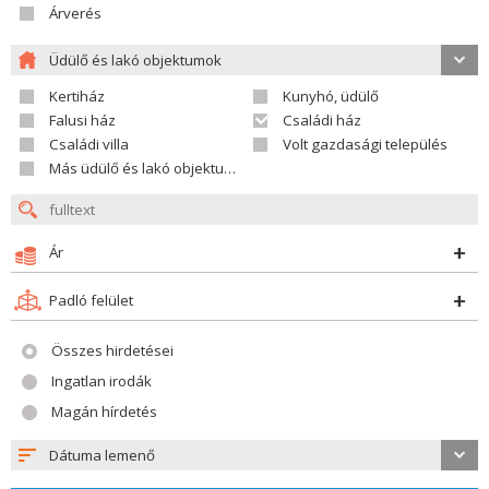
Árverés
Üdülő és lakó objektumok
Kertiház
Kunyhó, üdülő
Falusi ház
Családi ház
Családi villa
Volt gazdasági település
Más üdülő és lakó objektumok
Ár
Padló felület
Összes hirdetései
Ingatlan irodák
Magán hírdetés
Dátuma lemenő