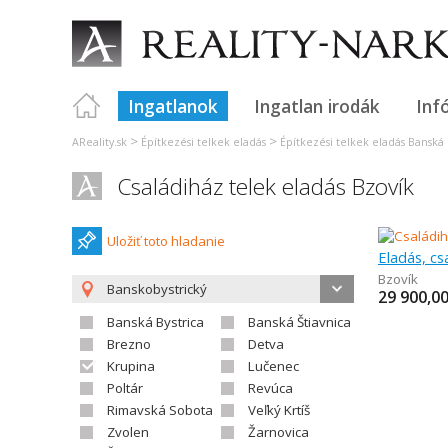
Ingatlanok
Ingatlan irodák
Inf
>
>
AReality.sk
Építkezési telkek eladás
Építkezési telkek eladás Banská 
Családiház telek eladás Bzovík
Uložiť toto hladanie
Eladás, cs
Bzovík
Banskobystrický
29 900,0
Banská Bystrica
Banská Štiavnica
Brezno
Detva
Krupina
Lučenec
Poltár
Revúca
Rimavská Sobota
Veľký Krtíš
Zvolen
Žarnovica