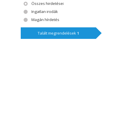
Összes hirdetései
Ingatlan irodák
Magán hírdetés
Talált megrendelések
1