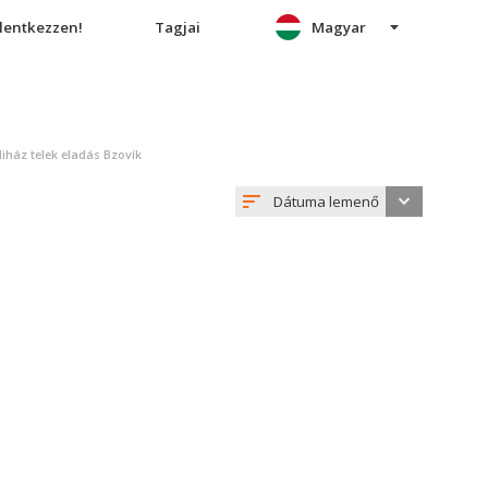
elentkezzen!
Tagjai
Magyar
iház telek eladás Bzovík
Dátuma lemenő