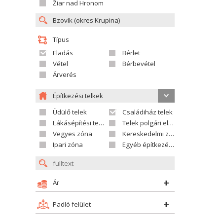
Žiar nad Hronom
Típus
Eladás
Bérlet
Vétel
Bérbevétel
Árverés
Építkezési telkek
Üdülő telek
Családiház telek
Lákásépítési telek
Telek polgári ellátáshoz
Vegyes zóna
Kereskedelmi zóna
Ipari zóna
Egyéb építkezési telek
Ár
Padló felület