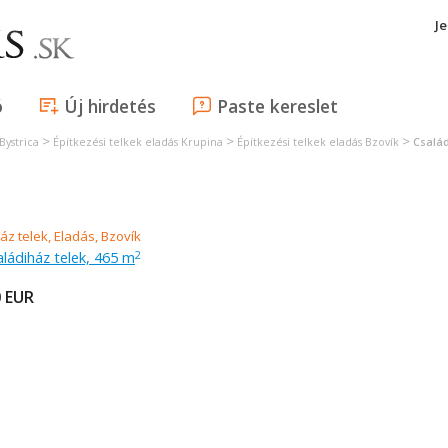
J
ó
Új hirdetés
Paste kereslet
>
>
>
Bystrica
Építkezési telkek eladás Krupina
Építkezési telkek eladás Bzovík
Család
aládiház telek, 465 m
2
0
EUR