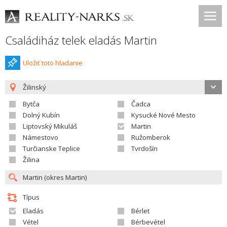
Családiház telek eladás Martin
Uložiť toto hladanie
Žilinský
Bytča
Čadca
Dolný Kubín
Kysucké Nové Mesto
Liptovský Mikuláš
Martin
Námestovo
Ružomberok
Turčianske Teplice
Tvrdošín
Žilina
Típus
Eladás
Bérlet
Vétel
Bérbevétel