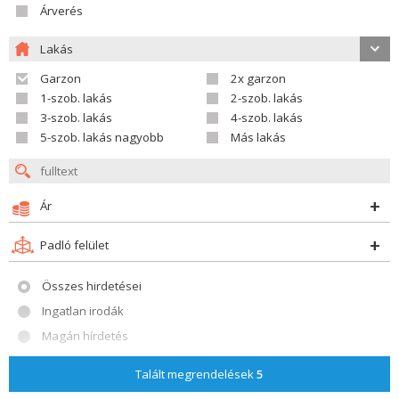
Árverés
Lakás
Garzon
2x garzon
1-szob. lakás
2-szob. lakás
3-szob. lakás
4-szob. lakás
5-szob. lakás nagyobb
Más lakás
Ár
Padló felület
Összes hirdetései
Ingatlan irodák
Magán hírdetés
Dátuma lemenő
Talált megrendelések
5