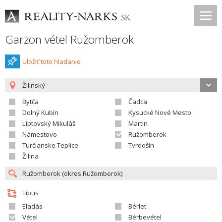
Garzon vétel Ružomberok
Uložiť toto hladanie
Žilinský
Bytča
Čadca
Dolný Kubín
Kysucké Nové Mesto
Liptovský Mikuláš
Martin
Námestovo
Ružomberok
Turčianske Teplice
Tvrdošín
Žilina
Típus
Eladás
Bérlet
Vétel
Bérbevétel