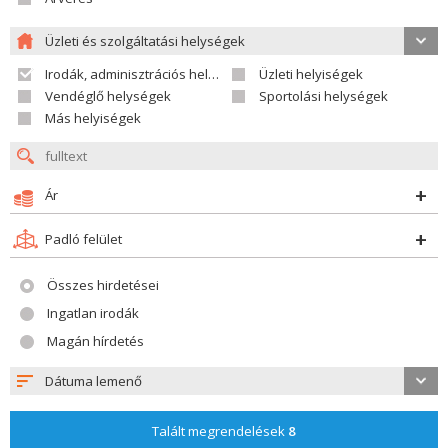
Üzleti és szolgáltatási helységek
Irodák, adminisztrációs helységek
Üzleti helyiségek
Vendéglő helységek
Sportolási helységek
Más helyiségek
Ár
Padló felület
Összes hirdetései
Ingatlan irodák
Magán hírdetés
Dátuma lemenő
Talált megrendelések
8