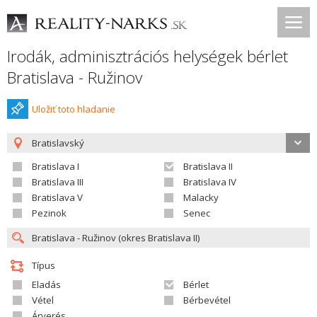
Irodák, adminisztrációs helységek bérlet
Bratislava - Ružinov
Uložiť toto hladanie
Bratislavský
Bratislava I
Bratislava II
Bratislava III
Bratislava IV
Bratislava V
Malacky
Pezinok
Senec
Típus
Eladás
Bérlet
Vétel
Bérbevétel
Árverés