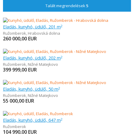
Talált megrendelések
5
Eladás, kunyhó, üdülő, 201 m
2
Ružomberok
,
Hrabovská dolina
260 000,00
EUR
Eladás, kunyhó, üdülő, 202 m
2
Ružomberok
,
Nižné Matejkovo
399 999,00
EUR
Eladás, kunyhó, üdülő, 50 m
2
Ružomberok
,
Nižné Matejkovo
55 000,00
EUR
Eladás, kunyhó, üdülő, 647 m
2
Ružomberok
104 990,00
EUR