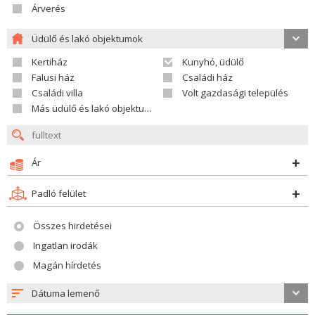
Árverés
Üdülő és lakó objektumok
Kertiház
Kunyhó, üdülő
Falusi ház
Családi ház
Családi villa
Volt gazdasági település
Más üdülő és lakó objektumok
Ár
Padló felület
Összes hirdetései
Ingatlan irodák
Magán hírdetés
Dátuma lemenő