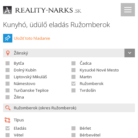
Kunyhó, üdülő eladás Ružomberok
Uložiť toto hladanie
Žilinský
Bytča
Čadca
Dolný Kubín
Kysucké Nové Mesto
Liptovský Mikuláš
Martin
Námestovo
Ružomberok
Turčianske Teplice
Tvrdošín
Žilina
Típus
Eladás
Bérlet
Vétel
Bérbevétel