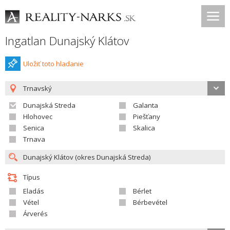
Ingatlan Dunajský Klátov
Uložiť toto hladanie
Trnavský
Dunajská Streda
Galanta
Hlohovec
Piešťany
Senica
Skalica
Trnava
Típus
Eladás
Bérlet
Vétel
Bérbevétel
Árverés