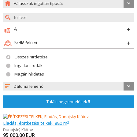
Válasszuk ingatlan típusát
Ár
Padló felület
Összes hirdetései
Ingatlan irodák
Magán hírdetés
Dátuma lemenő
Talált megrendelések
5
Eladás, építkezési telkek, 880 m
2
Dunajský Klátov
95 000,00
EUR