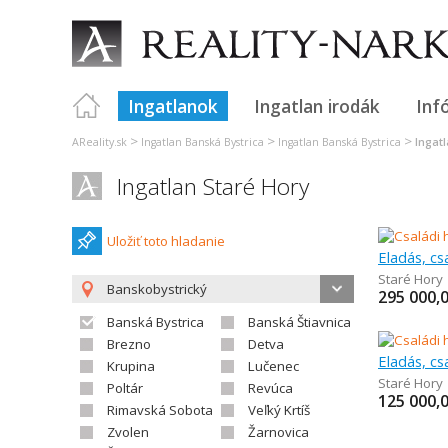
Ingatlanok
Ingatlan irodák
Inf
>
>
>
AReality.sk
Ingatlan Banská Bystrica
Ingatlan Banská Bystrica
Ingat
Ingatlan Staré Hory
Uložiť toto hladanie
Eladás, cs
Staré Hory
Banskobystrický
295 000,
Banská Bystrica
Banská Štiavnica
Brezno
Detva
Eladás, cs
Krupina
Lučenec
Staré Hory
Poltár
Revúca
125 000,
Rimavská Sobota
Veľký Krtíš
Zvolen
Žarnovica