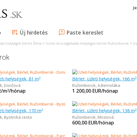
J
ó
Új hirdetés
Paste kereslet
>
>
tási helységek bérlet Žilina
Üzleti és szolgáltatási helységek bérlet Ružomberok
Üz
rok
eti helyiségek, 81 m
Bérlet, üzleti helyiségek, 166 m
2
2
k
,
Dončová
Ružomberok
,
A.Bernoláka
R/m
/hónap
1 200,00
EUR/hónap
2
leti helyiségek, 170 m
Bérlet, üzleti helyiségek, 138 m
2
2
k
,
Bystrická cesta
Ružomberok
,
Mostová
600,00
EUR/hónap