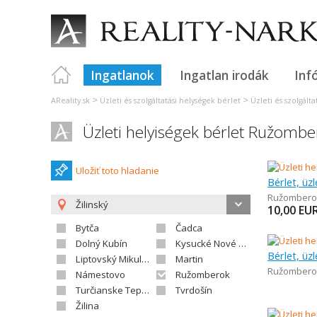
Ingatlanok
Ingatlan irodák
Inf
>
>
AReality.sk
Üzleti és szolgáltatási helységek bérlet
Üzleti és szolgálta
Üzleti helyiségek bérlet Ružombe
Uložiť toto hladanie
Bérlet, üzl
Ružombero
Žilinský
10,00
EU
Bytča
Čadca
Dolný Kubín
Kysucké Nové Mesto
Bérlet, üz
Liptovský Mikuláš
Martin
Ružombero
Námestovo
Ružomberok
Turčianske Teplice
Tvrdošín
Žilina