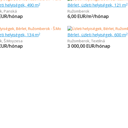
leti helyiségek, 490 m
Bérlet, üzleti helyiségek, 121 m
2
2
k
,
Panská
Ružomberok
EUR/hónap
6,00
EUR/m
/hónap
2
leti helyiségek, 134 m
Bérlet, üzleti helyiségek, 600 m
2
2
k
,
Š.Moyzesa
Ružomberok
,
Textilná
EUR/hónap
3 000,00
EUR/hónap