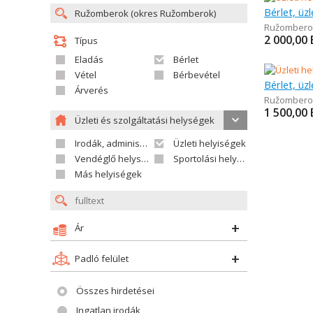
Bérlet, üz
Ružombero
2 000,00
Típus
Eladás
Bérlet
Vétel
Bérbevétel
Bérlet, üz
Árverés
Ružombero
1 500,00
Üzleti és szolgáltatási helységek
Irodák, adminisztrációs helységek
Üzleti helyiségek
Vendéglő helységek
Sportolási helységek
Más helyiségek
Ár
Padló felület
Összes hirdetései
Ingatlan irodák