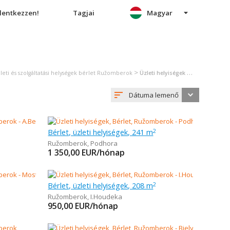
elentkezzen!
Tagjai
Magyar
>
leti és szolgáltatási helységek bérlet Ružomberok
Üzleti helyiségek bérlet Ružomberok
Dátuma lemenő
Bérlet, üzleti helyiségek, 241 m
2
Ružomberok
,
Podhora
1 350,00
EUR/hónap
Bérlet, üzleti helyiségek, 208 m
2
Ružomberok
,
I.Houdeka
950,00
EUR/hónap