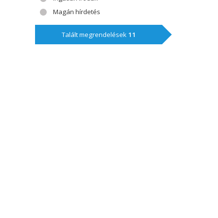
Magán hírdetés
Talált megrendelések
11