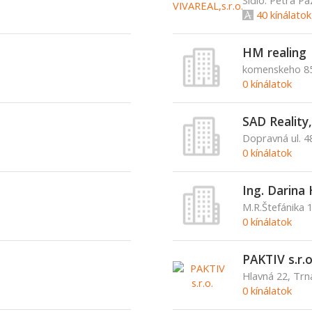
40 kínálatok
HM realing
komenskeho 85
0 kínálatok
SAD Reality, 
Dopravná ul. 4
0 kínálatok
Ing. Darina
M.R.Štefánika 
0 kínálatok
PAKTIV s.r.o
Hlavná 22, Trn
0 kínálatok