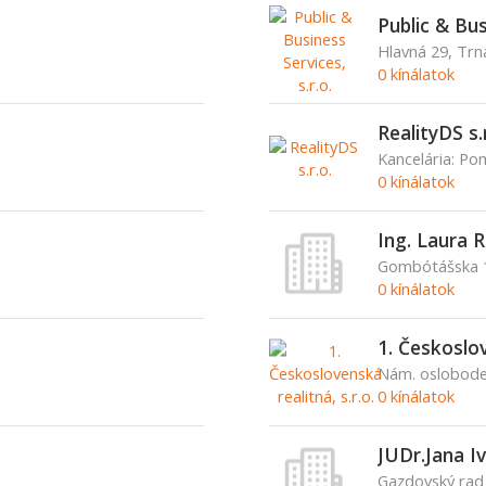
Public & Bus
Hlavná 29, Trn
0 kínálatok
RealityDS s.r
Kancelária: Po
0 kínálatok
Ing. Laura 
Gombótášska 1
0 kínálatok
1. Českoslov
Nám. osloboden
0 kínálatok
JUDr.Jana I
Gazdovský rad