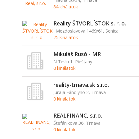
Hlavná 26/34, Trnava
84 kínálatok
Reality ŠTVORLÍSTOK s. r. o.
Hviezdoslavova 1469/61, Senica
25 kínálatok
Mikuláš Rusó - MR
N.Teslu 1, Piešťany
0 kínálatok
reality-trnava.sk s.r.o.
Juraja Fándlyho 2, Trnava
0 kínálatok
REALFINANC, s.r.o.
Štefánikova 36, Trnava
0 kínálatok