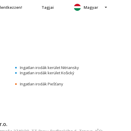
elentkezzen!
Tagjai
Magyar
Ingatlan irodák kerület Nitriansky
Ingatlan irodák kerület Košický
Ingatlan irodák Piešťany
.o.