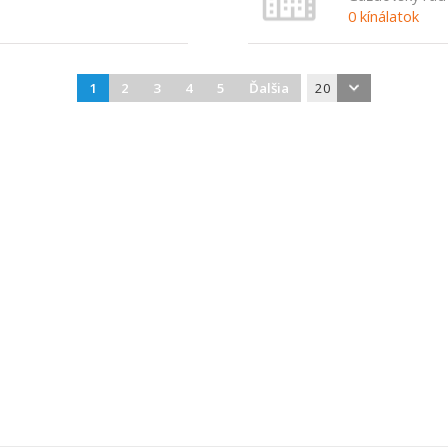
0 kínálatok
1
2
3
4
5
Ďalšia
20