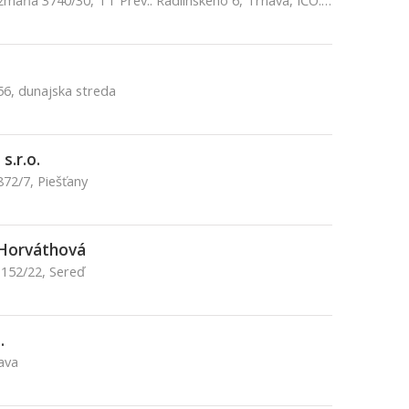
Sídlo: Petra Pázmaňa 3740/30, TT Prev.: Radlinského 6, Trnava, IČO: 36273848, Spoločnosť VIVAREAL s.r.o. je zap. v OR OS Trnava, vložka číslo: 17356/T, Trnava
6, dunajska streda
s.r.o.
872/7, Piešťany
 Horváthová
1152/22, Sereď
.
ava