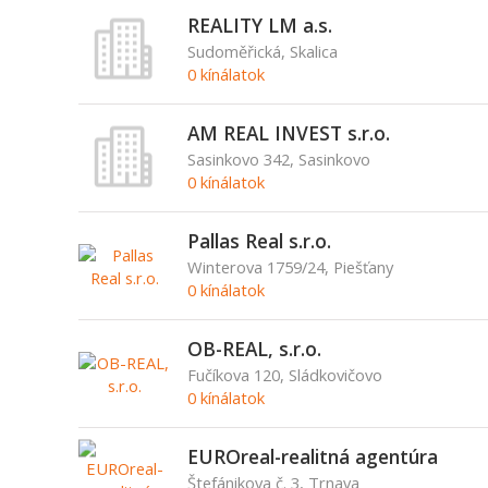
REALITY LM a.s.
Sudoměřická, Skalica
0 kínálatok
AM REAL INVEST s.r.o.
Sasinkovo 342, Sasinkovo
0 kínálatok
Pallas Real s.r.o.
Winterova 1759/24, Piešťany
0 kínálatok
OB-REAL, s.r.o.
Fučíkova 120, Sládkovičovo
0 kínálatok
EUROreal-realitná agentúra
Štefánikova č. 3, Trnava