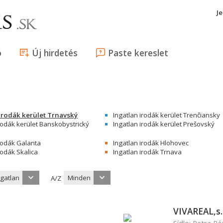
J
ó
Új hirdetés
Paste kereslet
irodák kerület Trnavský
Ingatlan irodák kerület Trenčiansky
rodák kerület Banskobystrický
Ingatlan irodák kerület Prešovský
irodák Galanta
Ingatlan irodák Hlohovec
rodák Skalica
Ingatlan irodák Trnava
ngatlan
Minden
A/Z
VIVAREAL,s.r