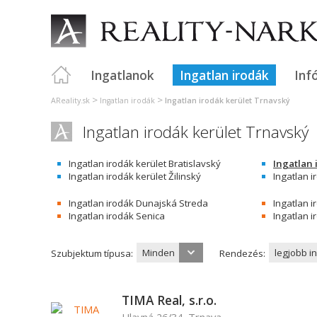
Ingatlanok
Ingatlan irodák
Inf
>
>
AReality.sk
Ingatlan irodák
Ingatlan irodák kerület Trnavský
Ingatlan irodák kerület Trnavský
Ingatlan irodák kerület Bratislavský
Ingatlan 
Ingatlan irodák kerület Žilinský
Ingatlan i
Ingatlan irodák Dunajská Streda
Ingatlan 
Ingatlan irodák Senica
Ingatlan i
Minden
legjobb i
Szubjektum típusa:
Rendezés:
TIMA Real, s.r.o.