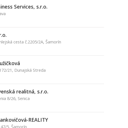
iness Services, s.r.o.
ava
.o.
mlejská cesta č.2205/2A, Šamorín
Ružičková
72/21, Dunajská Streda
enská realitná, s.r.o.
ia 8/26, Senica
vankovičová-REALITY
 47/5, Šamorín