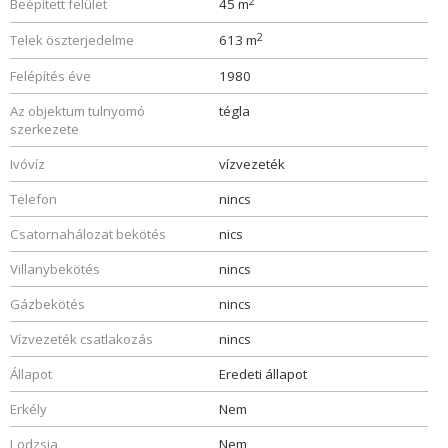
2
Beépített felület
45 m
2
Telek öszterjedelme
613 m
Felépítés éve
1980
Az objektum tulnyomó
tégla
szerkezete
Ivóvíz
vízvezeték
Telefon
nincs
Csatornahálozat bekötés
nics
Villanybekötés
nincs
Gázbekötés
nincs
Vízvezeték csatlakozás
nincs
Állapot
Eredeti állapot
Erkély
Nem
Lodzsia
Nem