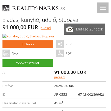
Eladás, kunyhó, üdülő,
Stupava
91 000,00 EUR
javasol
Mutasd 23 fotók
Érdekes
Küld
Nyomni
PDF
topovať inzerát
91 000,00
EUR
Ár
javasol
Betéve
2025. 04. 08.
ID
AR-0553-1111167 (ch00289962)
2
Használati összfelület
45 m