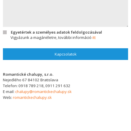
Egyetértek a személyes adatok feldolgozásával
Vigyázunk a magánéletre, további információ
itt
Kapcsolatok
Romantické chalupy, s.r.o.
Nejedlého 67
84102
Bratislava
Telefon:
0918 789 218, 0911 291 632
E-mail:
chalupy@romantickechalupy.sk
Web:
romantickechalupy.sk