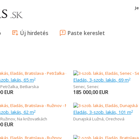
J
ó
Új hirdetés
Paste kereslet
szob. lakás, 65 m
Eladás, 3-szob. lakás, 69 m
2
2
 Petržalka
,
Betliarska
Senec
,
Senec
00
EUR
185 000,00
EUR
szob. lakás, 62 m
Eladás, 3-szob. lakás, 101 m
2
2
- Ružinov
,
Na križovatkách
Dunajská Lužná
,
Orechová
00
EUR