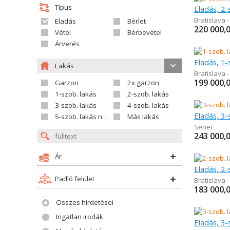
Típus
Eladás, 2-
Bratislava 
Eladás
Bérlet
220 000,
Vétel
Bérbevétel
Árverés
Eladás, 1-
Lakás
Bratislava 
199 000,
Garzon
2x garzon
1-szob. lakás
2-szob. lakás
3-szob. lakás
4-szob. lakás
Eladás, 3-
5-szob. lakás nagyobb
Más lakás
Senec
243 000,
Ár
Eladás, 2-
Padló felület
Bratislava 
183 000,
Összes hirdetései
Ingatlan irodák
Eladás, 3-