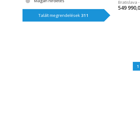
Magán hírdetés
Bratislava 
549 990,
Talált megrendelések
311
1