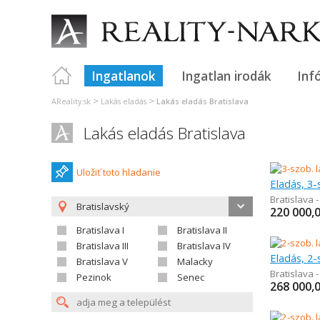
Ingatlanok
Ingatlan irodák
Inf
>
>
AReality.sk
Lakás eladás
Lakás eladás Bratislava
Lakás eladás Bratislava
Uložiť toto hladanie
Eladás, 3-
Bratislava -
Bratislavský
220 000,
Bratislava I
Bratislava II
Bratislava III
Bratislava IV
Eladás, 2-
Bratislava V
Malacky
Bratislava 
Pezinok
Senec
268 000,