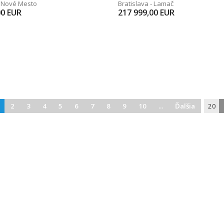
- Nové Mesto
Bratislava - Lamač
00
EUR
217 999,00
EUR
2
3
4
5
6
7
8
9
10
...
Ďalšia
20